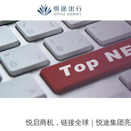
悦启商机，链接全球｜悦途集团亮